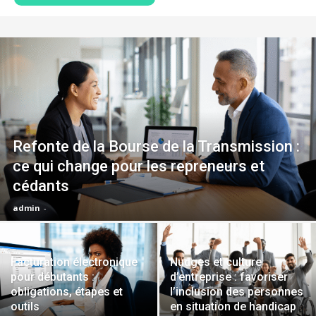
Refonte de la Bourse de la Transmission :
ce qui change pour les repreneurs et
cédants
admin
-
Facturation électronique
Nudges et culture
pour débutants :
d’entreprise : favoriser
obligations, étapes et
l’inclusion des personnes
outils
en situation de handicap