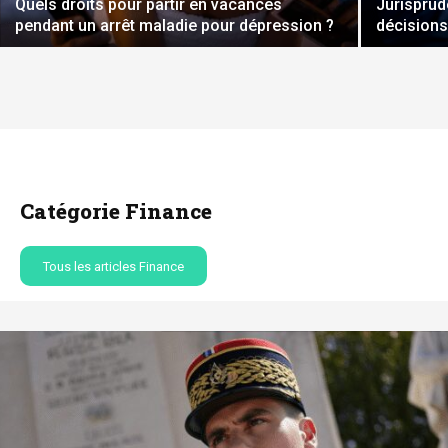
Quels droits pour partir en vacances
Jurisprud
pendant un arrêt maladie pour dépression ?
décisions
Catégorie Finance
Tous les articles Finance