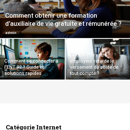
Comment obtenir une formation
d’auxiliaire de vie gratuite et rémunérée ?
admin
-
Que faire si votre
Comment se connecter à
employeur retarde le
l’ENT 92 ? Guide et
versement du solde de
solutions rapides
tout compte ?
Catégorie Internet