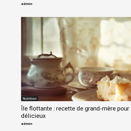
admin
-
Nutrition
Île flottante : recette de grand-mère pour
délicieux
admin
-