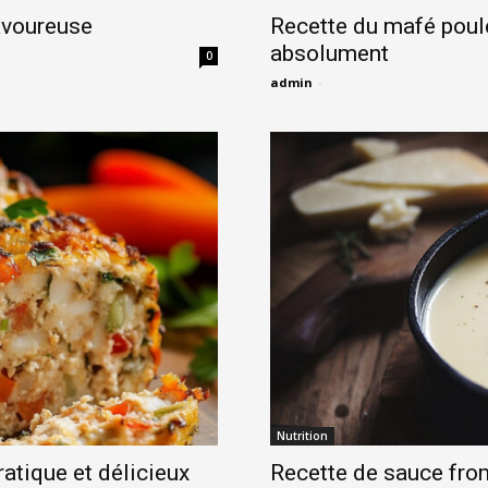
savoureuse
Recette du mafé poulet
absolument
0
admin
-
Nutrition
pratique et délicieux
Recette de sauce fro