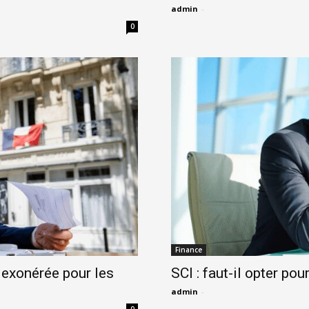
admin
-
0
Finance
 exonérée pour les
SCI : faut-il opter pour 
admin
-