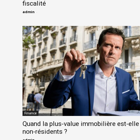
fiscalité
admin
-
Finance
Quand la plus-value immobilière est-elle
non-résidents ?
admin
-