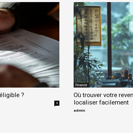
Finance
éligible ?
Où trouver votre reven
localiser facilement
0
admin
-