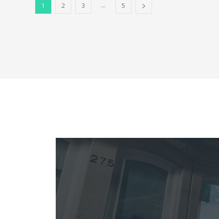
...
1
2
3
5