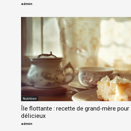
admin
-
Nutrition
Île flottante : recette de grand-mère pour
délicieux
admin
-