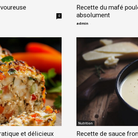
savoureuse
Recette du mafé poulet
absolument
0
admin
-
Nutrition
pratique et délicieux
Recette de sauce fro