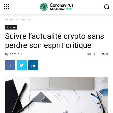
Coronavirus
Medicine
PRO
Accueil
Finance
Finance
Suivre l’actualité crypto sans
perdre son esprit critique
By
admin
-
398
0