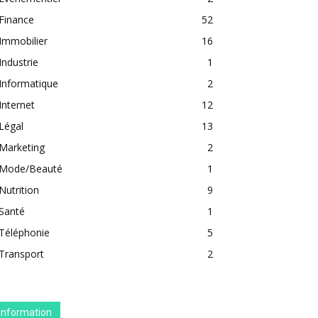
Finance
52
Immobilier
16
Industrie
1
Informatique
2
Internet
12
Légal
13
Marketing
2
Mode/Beauté
1
Nutrition
9
Santé
1
Téléphonie
5
Transport
2
Information