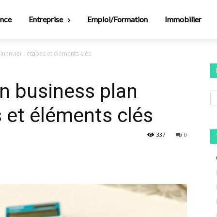
ance
Entreprise
Emploi/Formation
Immobilier
nancier : étapes et éléments clés
n business plan
s et éléments clés
337
0