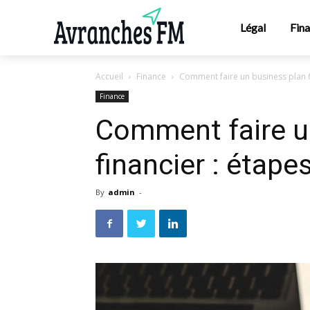
Légal
Fin
Accueil
Finance
Comment faire un business plan fi
Finance
Comment faire u
financier : étape
By
admin
-