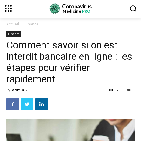
Coronavirus
Medicine
PRO
Accueil
Finance
Finance
Comment savoir si on est
interdit bancaire en ligne : les
étapes pour vérifier
rapidement
By
admin
-
328
0