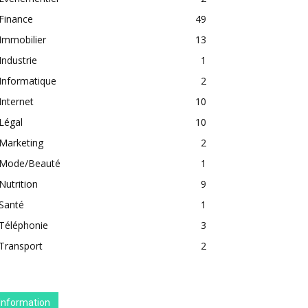
Finance
49
Immobilier
13
Industrie
1
Informatique
2
Internet
10
Légal
10
Marketing
2
Mode/Beauté
1
Nutrition
9
Santé
1
Téléphonie
3
Transport
2
Information