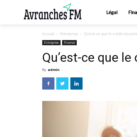
Légal
Fin
Accueil
Entreprise
Qu’est-ce que le crédit docume
Entreprise
Finance
Qu’est-ce que le
By
admin
-