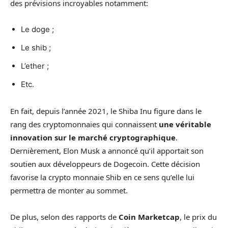
des prévisions incroyables notamment:
Le doge ;
Le shib ;
L’ether ;
Etc.
En fait, depuis l’année 2021, le Shiba Inu figure dans le
rang des cryptomonnaies qui connaissent
une véritable
innovation sur le marché cryptographique
.
Dernièrement, Elon Musk a annoncé qu’il apportait son
soutien aux développeurs de Dogecoin. Cette décision
favorise la crypto monnaie Shib en ce sens qu’elle lui
permettra de monter au sommet.
De plus, selon des rapports de
Coin Marketcap
, le prix du