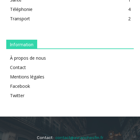
Téléphonie
4
Transport
2
Information
À propos de nous
Contact
Mentions légales
Facebook
Twitter
Contact :
contact@avranchesfm.fr