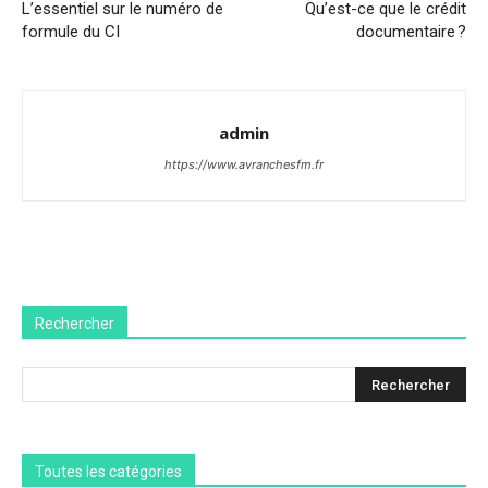
L’essentiel sur le numéro de
Qu’est-ce que le crédit
formule du CI
documentaire ?
admin
https://www.avranchesfm.fr
Rechercher
Toutes les catégories