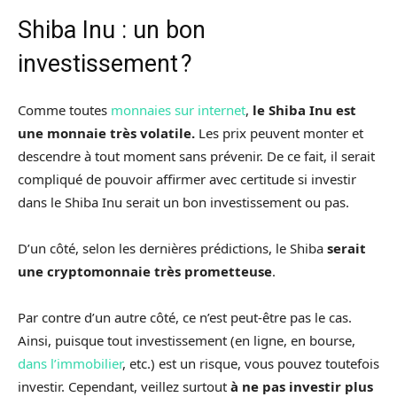
Shiba Inu : un bon
investissement ?
Comme toutes
monnaies sur internet
,
le Shiba Inu est
une monnaie très volatile.
Les prix peuvent monter et
descendre à tout moment sans prévenir. De ce fait, il serait
compliqué de pouvoir affirmer avec certitude si investir
dans le Shiba Inu serait un bon investissement ou pas.
D’un côté, selon les dernières prédictions, le Shiba
serait
une cryptomonnaie très prometteuse
.
Par contre d’un autre côté, ce n’est peut-être pas le cas.
Ainsi, puisque tout investissement (en ligne, en bourse,
dans l’immobilier
, etc.) est un risque, vous pouvez toutefois
investir. Cependant, veillez surtout
à ne pas investir plus