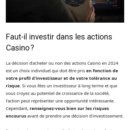
Faut-il investir dans les actions
Casino ?
La décision d’acheter ou non des actions Casino en 2024
est un choix individuel qui doit être pris
en fonction de
votre profil d’investisseur et de votre tolérance au
risque
. Si vous êtes un investisseur à long terme et que
vous croyez au potentiel de croissance de la société,
l’action peut représenter une opportunité intéressante.
Cependant,
renseignez-vous bien sur les risques
encourus
avant de prendre une décision d’investissement.