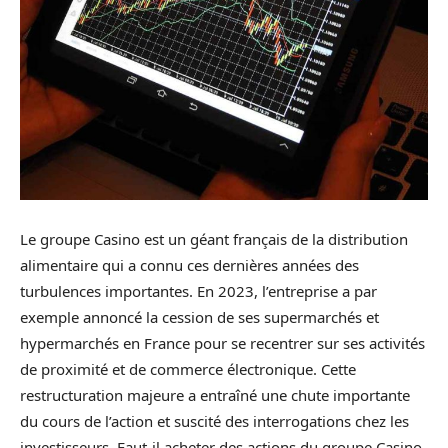
Le groupe Casino est un géant français de la distribution
alimentaire qui a connu ces dernières années des
turbulences importantes. En 2023, l’entreprise a par
exemple annoncé la cession de ses supermarchés et
hypermarchés en France pour se recentrer sur ses activités
de proximité et de commerce électronique. Cette
restructuration majeure a entraîné une chute importante
du cours de l’action et suscité des interrogations chez les
investisseurs. Faut-il acheter des actions du groupe Casino