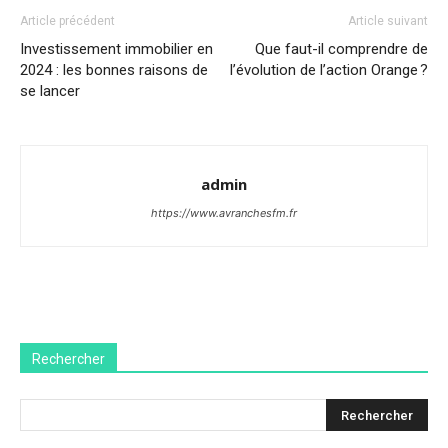
Article précédent
Article suivant
Investissement immobilier en
Que faut-il comprendre de
2024 : les bonnes raisons de
l’évolution de l’action Orange ?
se lancer
admin
https://www.avranchesfm.fr
Rechercher