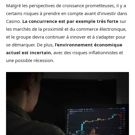
Malgré les perspectives de croissance prometteuses, il y a
certains risques à prendre en compte avant d’investir dans
Casino.
La concurrence est par exemple très forte
sur
les marchés de la proximité et du commerce électronique,
et le groupe devra continuer à innover et à s’adapter pour
se démarquer. De plus,
l’environnement économique
actuel est incertain
, avec des risques inflationnistes et
une possible récession.