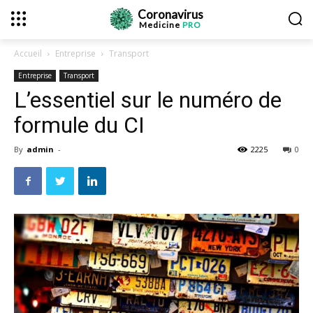
Coronavirus
Medicine
PRO
Accueil
Entreprise
Transport
Entreprise
Transport
L’essentiel sur le numéro de
formule du CI
By
admin
-
2225
0