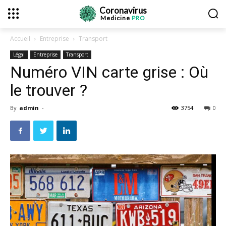
Coronavirus
Medicine
PRO
Accueil
Entreprise
Transport
Légal
Entreprise
Transport
Numéro VIN carte grise : Où
le trouver ?
By
admin
-
3754
0