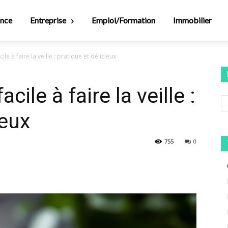
ance
Entreprise
Emploi/Formation
Immobilier
le à faire la veille : pratique et délicieux
cile à faire la veille :
ieux
755
0