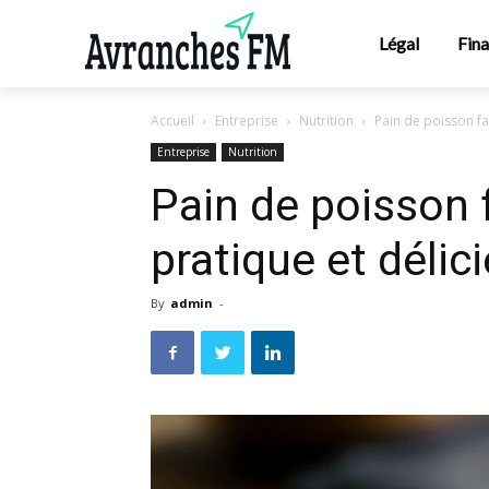
Légal
Fin
Accueil
Entreprise
Nutrition
Pain de poisson faci
Entreprise
Nutrition
Pain de poisson fa
pratique et délic
By
admin
-