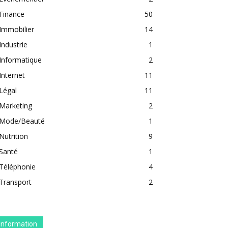
Finance
50
Immobilier
14
Industrie
1
Informatique
2
Internet
11
Légal
11
Marketing
2
Mode/Beauté
1
Nutrition
9
Santé
1
Téléphonie
4
Transport
2
Information