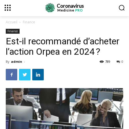
Coronavirus
Medicine
PRO
Accueil
Finance
Finance
Est-il recommandé d’acheter
l’action Orpea en 2024 ?
By
admin
-
789
0